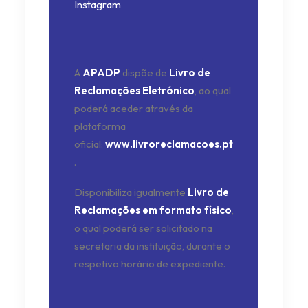
Instagram
A
APADP
dispõe de
Livro de
Reclamações Eletrónico
, ao qual
poderá aceder através da
plataforma
oficial:
www.livroreclamacoes.pt
.
Disponibiliza igualmente
Livro de
Reclamações em formato físico
,
o qual poderá ser solicitado na
secretaria da instituição, durante o
respetivo horário de expediente.