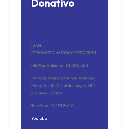
Donativo
IBAN:
PT50003504810000293703091
MBWay Solidário: 932305328
Morada: Avenida Fernão Mendes
Pinto, Quinta Casal dos Anjos, 384,
Agualva-Cacém
Telefone: 21 433 8440
Youtube