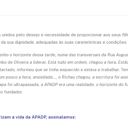
nidos pelo desejo e necessidade de proporcionar aos seus filho
da sua dignidade, adequadas às suas caraterísticas e condições 
tenho o horizonte dessa tarde, numa das transversais da Rua August
o de Oliveira a liderar. Está tudo em ordem, chegou a hora. Estão 
actado, informou que se tinha esquecido e estava a trabalhar. Tem 
ar um pouco a hora, ansiedade…, o Richau chegou, a escritura foi 
apa foi ultrapassada, a APADP era uma realidade, o horizonte do f
io fundador.
izam a vida da APADP, assinalamos: